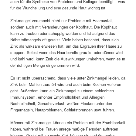
auch für die Synthese von Proteinen und Kollagen benötigt – was
für die Wundheilung und eine gesunde Haut wichtig ist.
Zinkmangel verursacht nicht nur Probleme mit Haarausfall,
sondern auch mit Veränderungen der Kopfhaut. Die Kopfhaut
kann zu trocken oder schuppig werden und ist aufgrund des
Nährstoffmangels oft gereizt. Viele haben berichtet, dass sich
Zink als wirksam erwiesen hat, um das Ergrauen ihrer Haare zu
stoppen. Selbst wenn das Haar bereits grau ist oder dünner wird
und kahl wird, kann Zink die Auswirkungen umkehren, wenn es in
der richtigen Menge eingenommen wird.
Es ist nicht überraschend, dass viele unter Zinkmangel leiden, da
Zink beim Mahlen zerstört wird und auch beim Kochen verloren
geht. Außerdem kann ein Zinkmangel zu einem schlechten
Immunsystem, erhöhter Empfindlichkeit und Allergien,
Nachtblindheit, Geruchsverlust, weißen Flecken unter den
Fingernägeln, Hautproblemen, Schlafstörungen usw. führen.
Männer mit Zinkmangel können ein Problem mit der Fruchtbarkeit
haben, während bei Frauen unregelmäßige Perioden auftreten
können. Kinder mit zu wenig Zink können ein verkümmertes