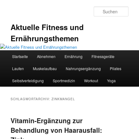
Zum
Zum
primären
sekundären
Such
Inhalt
Inhalt
springen
springen
Aktuelle Fitness und
Ernährungsthemen
Hauptmenü
Startseite
Abnehmen
Ernährung
Fitnessgeräte
Laufen
Muskelaufbau
Nahrungsergänzung
Pilates
Selbstverteidigung
Sportmedizin
Workout
Yoga
SCHLAGWORTARCHIV:
ZINKMANGEL
Vitamin-Ergänzung zur
Behandlung von Haarausfall: