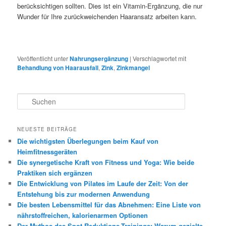
berücksichtigen sollten. Dies ist ein Vitamin-Ergänzung, die nur
Wunder für Ihre zurückweichenden Haaransatz arbeiten kann.
Veröffentlicht unter
Nahrungsergänzung
|
Verschlagwortet mit
Behandlung von Haarausfall
,
Zink
,
Zinkmangel
S
u
c
h
NEUESTE BEITRÄGE
e
Die wichtigsten Überlegungen beim Kauf von
n
Heimfitnessgeräten
Die synergetische Kraft von Fitness und Yoga: Wie beide
Praktiken sich ergänzen
Die Entwicklung von Pilates im Laufe der Zeit: Von der
Entstehung bis zur modernen Anwendung
Die besten Lebensmittel für das Abnehmen: Eine Liste von
nährstoffreichen, kalorienarmen Optionen
Der Mythos des Spot-Reduktions-Trainings: Warum gezielte