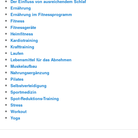
Der Einfluss von ausreichendem Schlaf
Ernährung
Ernährung im Fitnessprogramm
Fitness
Fitnessgeräte
Heimfitness
Kardiotraining
Krafttraining
Laufen
Lebensmittel für das Abnehmen
Muskelaufbau
Nahrungsergänzung
Pilates
Selbstverteidigung
Sportmedizin
Spot-Reduktions-Training
Stress
Workout
Yoga