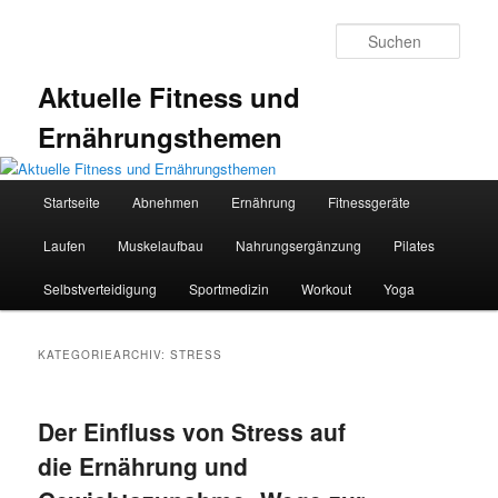
Zum
Zum
primären
sekundären
Such
Inhalt
Inhalt
springen
springen
Aktuelle Fitness und
Ernährungsthemen
Hauptmenü
Startseite
Abnehmen
Ernährung
Fitnessgeräte
Laufen
Muskelaufbau
Nahrungsergänzung
Pilates
Selbstverteidigung
Sportmedizin
Workout
Yoga
KATEGORIEARCHIV:
STRESS
Der Einfluss von Stress auf
die Ernährung und