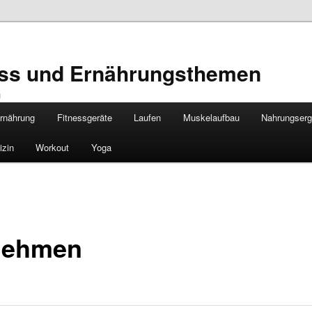
ness und Ernährungsthemen
rnährung
Fitnessgeräte
Laufen
Muskelaufbau
Nahrungser
izin
Workout
Yoga
nehmen