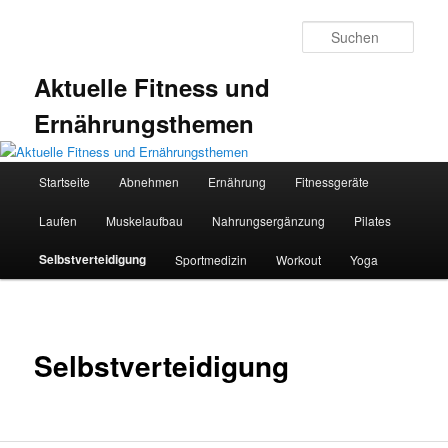
Zum
primären
Such
Inhalt
springen
Aktuelle Fitness und
Ernährungsthemen
Hauptmenü
Startseite
Abnehmen
Ernährung
Fitnessgeräte
Laufen
Muskelaufbau
Nahrungsergänzung
Pilates
Selbstverteidigung
Sportmedizin
Workout
Yoga
Selbstverteidigung