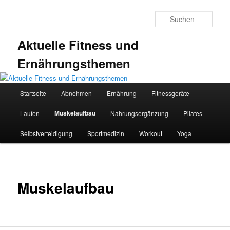
Zum
primären
Such
Inhalt
springen
Aktuelle Fitness und
Ernährungsthemen
Hauptmenü
Startseite
Abnehmen
Ernährung
Fitnessgeräte
Muskelaufbau
Laufen
Nahrungsergänzung
Pilates
Selbstverteidigung
Sportmedizin
Workout
Yoga
Muskelaufbau