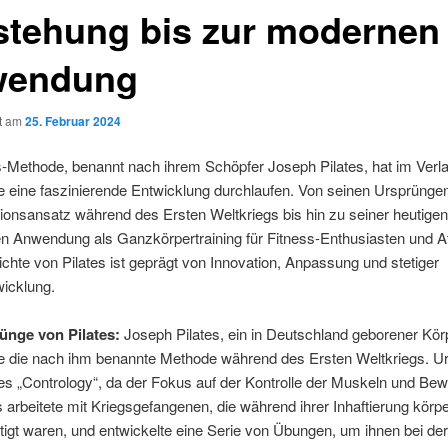
stehung bis zur modernen
wendung
ht am
25. Februar 2024
s-Methode, benannt nach ihrem Schöpfer Joseph Pilates, hat im Verla
 eine faszinierende Entwicklung durchlaufen. Von seinen Ursprüngen
tionsansatz während des Ersten Weltkriegs bis hin zu seiner heutigen
en Anwendung als Ganzkörpertraining für Fitness-Enthusiasten und A
chte von Pilates ist geprägt von Innovation, Anpassung und stetiger
wicklung.
ünge von Pilates:
Joseph Pilates, ein in Deutschland geborener Körp
te die nach ihm benannte Methode während des Ersten Weltkriegs. Ur
es „Contrology“, da der Fokus auf der Kontrolle der Muskeln und B
es arbeitete mit Kriegsgefangenen, die während ihrer Inhaftierung körpe
tigt waren, und entwickelte eine Serie von Übungen, um ihnen bei der