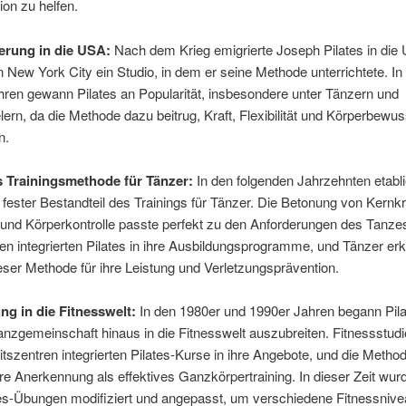
ion zu helfen.
rung in die USA:
Nach dem Krieg emigrierte Joseph Pilates in die
in New York City ein Studio, in dem er seine Methode unterrichtete. In
ren gewann Pilates an Popularität, insbesondere unter Tänzern und
ern, da die Methode dazu beitrug, Kraft, Flexibilität und Körperbewus
n.
ls Trainingsmethode für Tänzer:
In den folgenden Jahrzehnten etabli
s fester Bestandteil des Trainings für Tänzer. Die Betonung von Kernkr
ät und Körperkontrolle passte perfekt zu den Anforderungen des Tanzes
n integrierten Pilates in ihre Ausbildungsprogramme, und Tänzer erk
ieser Methode für ihre Leistung und Verletzungsprävention.
ng in die Fitnesswelt:
In den 1980er und 1990er Jahren begann Pila
anzgemeinschaft hinaus in die Fitnesswelt auszubreiten. Fitnessstud
szentren integrierten Pilates-Kurse in ihre Angebote, und die Meth
ere Anerkennung als effektives Ganzkörpertraining. In dieser Zeit wu
ates-Übungen modifiziert und angepasst, um verschiedene Fitnessniv