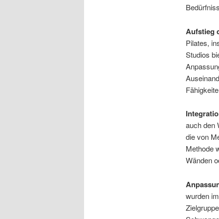
Bedürfnis
Aufstieg 
Pilates, i
Studios bi
Anpassunge
Auseinande
Fähigkeite
Integrati
auch den W
die von Me
Methode we
Wänden od
Anpassun
wurden im
Zielgruppe