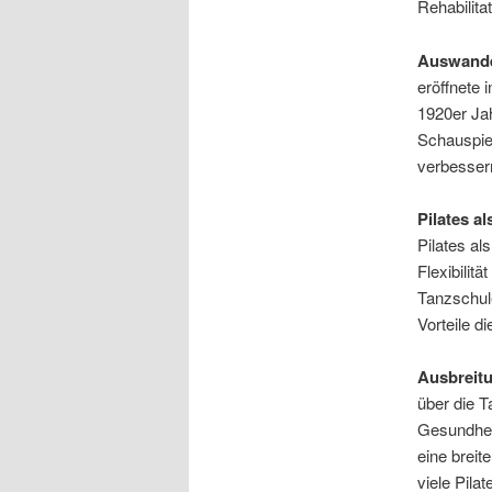
Rehabilitat
Auswande
eröffnete 
1920er Jah
Schauspiel
verbesser
Pilates a
Pilates al
Flexibilit
Tanzschule
Vorteile d
Ausbreitu
über die T
Gesundheit
eine breit
viele Pil