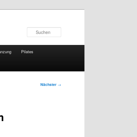
Suchen
änzung
Pilates
Nächster
→
m