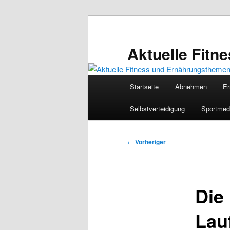
Zum
primären
Inhalt
Aktuelle Fit
springen
Hauptmenü
Startseite
Abnehmen
Er
Selbstverteidigung
Sportmed
Beitragsnavigation
←
Vorheriger
Die
Lauf