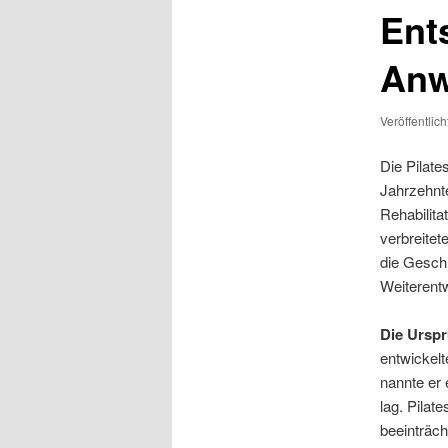
Ent
An
Veröffentlic
Die Pilate
Jahrzehnte
Rehabilita
verbreitet
die Geschi
Weiterent
Die Urspr
entwickel
nannte er 
lag. Pilat
beeinträch