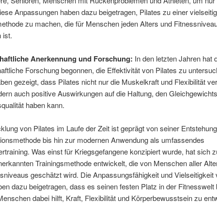
e, Senioren, Menschen mit Rückenproblemen und Athleten, um nur 
ese Anpassungen haben dazu beigetragen, Pilates zu einer vielseiti
methode zu machen, die für Menschen jeden Alters und Fitnessnivea
 ist.
haftliche Anerkennung und Forschung:
In den letzten Jahren hat d
ftliche Forschung begonnen, die Effektivität von Pilates zu untersuc
ben gezeigt, dass Pilates nicht nur die Muskelkraft und Flexibilität v
ern auch positive Auswirkungen auf die Haltung, den Gleichgewicht
qualität haben kann.
klung von Pilates im Laufe der Zeit ist geprägt von seiner Entstehung
ationsmethode bis hin zur modernen Anwendung als umfassendes
training. Was einst für Kriegsgefangene konzipiert wurde, hat sich z
nerkannten Trainingsmethode entwickelt, die von Menschen aller Alt
sniveaus geschätzt wird. Die Anpassungsfähigkeit und Vielseitigkeit
ben dazu beigetragen, dass es seinen festen Platz in der Fitnesswelt 
Menschen dabei hilft, Kraft, Flexibilität und Körperbewusstsein zu ent