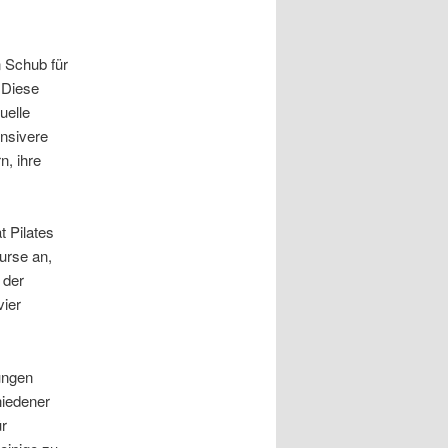
 Schub für
 Diese
uelle
ensivere
n, ihre
 Pilates
urse an,
 der
vier
ungen
hiedener
ür