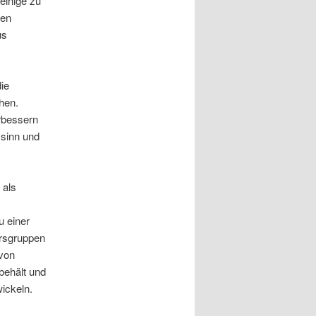
einige zu
gen
us
ie
hen.
erbessern
ssinn und
 als
u einer
ersgruppen
 von
behält und
wickeln.