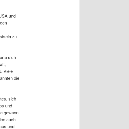
 USA und
 den
stsein zu
erte sich
aft,
. Viele
annten die
tes, sich
ios und
ode gewann
rden auch
eaus und