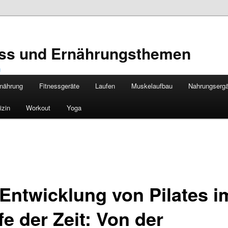
ness und Ernährungsthemen
nährung
Fitnessgeräte
Laufen
Muskelaufbau
Nahrungserg
izin
Workout
Yoga
 Entwicklung von Pilates i
e der Zeit: Von der