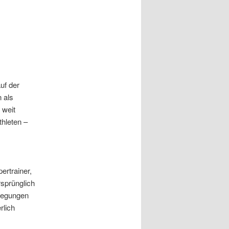
uf der
 als
 weit
thleten –
ertrainer,
sprünglich
ewegungen
rlich