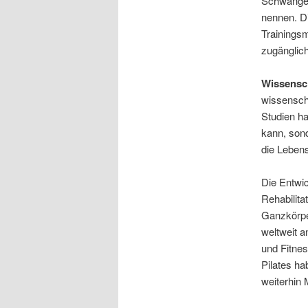
Schwanger
nennen. Di
Trainings
zugänglich
Wissensc
wissenscha
Studien ha
kann, sond
die Lebens
Die Entwic
Rehabilit
Ganzkörper
weltweit a
und Fitnes
Pilates ha
weiterhin 