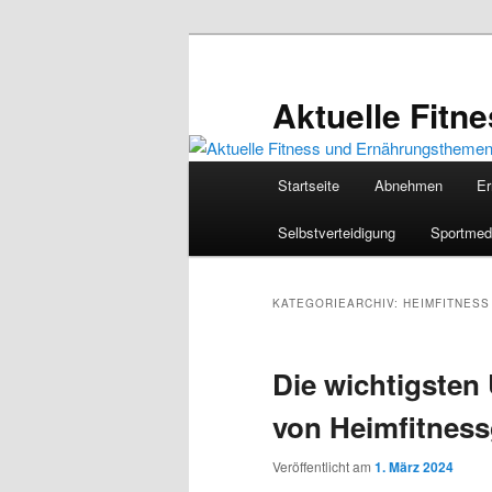
Zum
Zum
primären
sekundären
Inhalt
Inhalt
Aktuelle Fit
springen
springen
Hauptmenü
Startseite
Abnehmen
Er
Selbstverteidigung
Sportmed
KATEGORIEARCHIV:
HEIMFITNESS
Die wichtigsten
von Heimfitness
Veröffentlicht am
1. März 2024