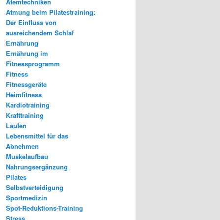
Atemtechniken
Atmung beim Pilatestraining:
Der Einfluss von
ausreichendem Schlaf
Ernährung
Ernährung im
Fitnessprogramm
Fitness
Fitnessgeräte
Heimfitness
Kardiotraining
Krafttraining
Laufen
Lebensmittel für das
Abnehmen
Muskelaufbau
Nahrungsergänzung
Pilates
Selbstverteidigung
Sportmedizin
Spot-Reduktions-Training
Stress