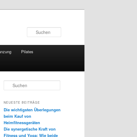
Suchen
änzung
Pilates
S
u
c
h
NEUESTE BEITRÄGE
e
Die wichtigsten Überlegungen
n
beim Kauf von
Heimfitnessgeräten
Die synergetische Kraft von
Fitness und Yoga: Wie beide