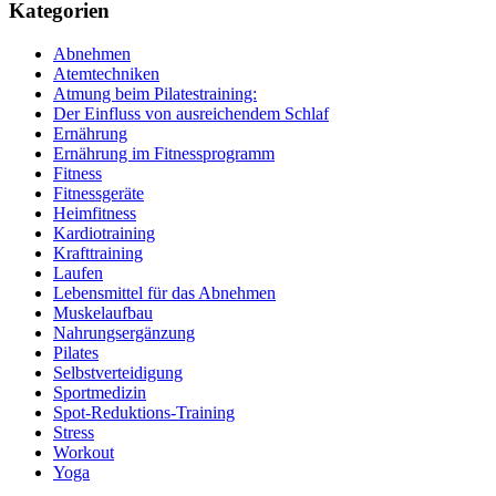
Kategorien
Abnehmen
Atemtechniken
Atmung beim Pilatestraining:
Der Einfluss von ausreichendem Schlaf
Ernährung
Ernährung im Fitnessprogramm
Fitness
Fitnessgeräte
Heimfitness
Kardiotraining
Krafttraining
Laufen
Lebensmittel für das Abnehmen
Muskelaufbau
Nahrungsergänzung
Pilates
Selbstverteidigung
Sportmedizin
Spot-Reduktions-Training
Stress
Workout
Yoga