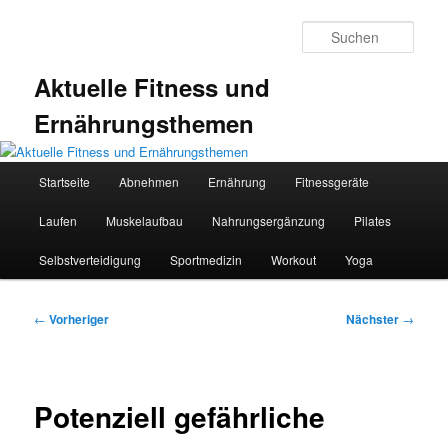
Zum
primären
Such
Inhalt
springen
Aktuelle Fitness und
Ernährungsthemen
Hauptmenü
Startseite
Abnehmen
Ernährung
Fitnessgeräte
Laufen
Muskelaufbau
Nahrungsergänzung
Pilates
Selbstverteidigung
Sportmedizin
Workout
Yoga
Beitragsnavigation
←
Vorheriger
Nächster
→
Potenziell gefährliche