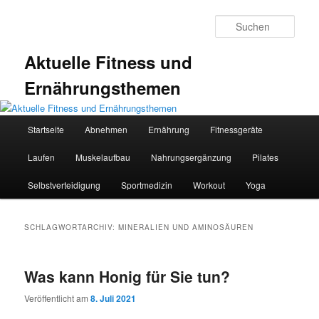
Zum
Zum
primären
sekundären
Such
Inhalt
Inhalt
springen
springen
Aktuelle Fitness und
Ernährungsthemen
Hauptmenü
Startseite
Abnehmen
Ernährung
Fitnessgeräte
Laufen
Muskelaufbau
Nahrungsergänzung
Pilates
Selbstverteidigung
Sportmedizin
Workout
Yoga
SCHLAGWORTARCHIV:
MINERALIEN UND AMINOSÄUREN
Was kann Honig für Sie tun?
Veröffentlicht am
8. Juli 2021