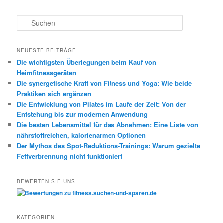
S
u
c
h
NEUESTE BEITRÄGE
e
Die wichtigsten Überlegungen beim Kauf von
n
Heimfitnessgeräten
Die synergetische Kraft von Fitness und Yoga: Wie beide
Praktiken sich ergänzen
Die Entwicklung von Pilates im Laufe der Zeit: Von der
Entstehung bis zur modernen Anwendung
Die besten Lebensmittel für das Abnehmen: Eine Liste von
nährstoffreichen, kalorienarmen Optionen
Der Mythos des Spot-Reduktions-Trainings: Warum gezielte
Fettverbrennung nicht funktioniert
BEWERTEN SIE UNS
KATEGORIEN