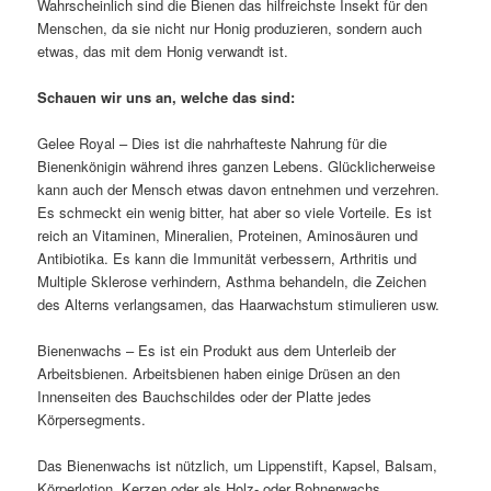
Wahrscheinlich sind die Bienen das hilfreichste Insekt für den
Menschen, da sie nicht nur Honig produzieren, sondern auch
etwas, das mit dem Honig verwandt ist.
Schauen wir uns an, welche das sind:
Gelee Royal – Dies ist die nahrhafteste Nahrung für die
Bienenkönigin während ihres ganzen Lebens. Glücklicherweise
kann auch der Mensch etwas davon entnehmen und verzehren.
Es schmeckt ein wenig bitter, hat aber so viele Vorteile. Es ist
reich an Vitaminen, Mineralien, Proteinen, Aminosäuren und
Antibiotika. Es kann die Immunität verbessern, Arthritis und
Multiple Sklerose verhindern, Asthma behandeln, die Zeichen
des Alterns verlangsamen, das Haarwachstum stimulieren usw.
Bienenwachs – Es ist ein Produkt aus dem Unterleib der
Arbeitsbienen. Arbeitsbienen haben einige Drüsen an den
Innenseiten des Bauchschildes oder der Platte jedes
Körpersegments.
Das Bienenwachs ist nützlich, um Lippenstift, Kapsel, Balsam,
Körperlotion, Kerzen oder als Holz- oder Bohnerwachs