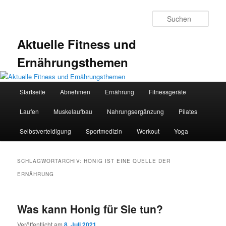
Zum
Zum
primären
sekundären
Such
Inhalt
Inhalt
springen
springen
Aktuelle Fitness und
Ernährungsthemen
Hauptmenü
Startseite
Abnehmen
Ernährung
Fitnessgeräte
Laufen
Muskelaufbau
Nahrungsergänzung
Pilates
Selbstverteidigung
Sportmedizin
Workout
Yoga
SCHLAGWORTARCHIV:
HONIG IST EINE QUELLE DER
ERNÄHRUNG
Was kann Honig für Sie tun?
Veröffentlicht am
8. Juli 2021