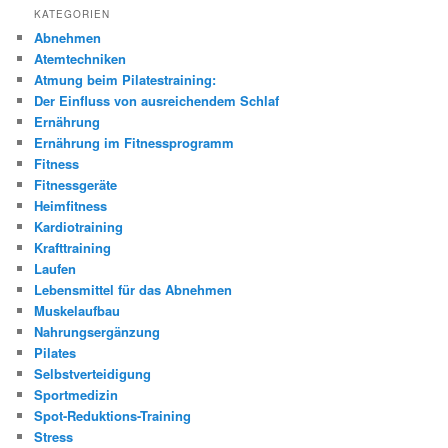
KATEGORIEN
Abnehmen
Atemtechniken
Atmung beim Pilatestraining:
Der Einfluss von ausreichendem Schlaf
Ernährung
Ernährung im Fitnessprogramm
Fitness
Fitnessgeräte
Heimfitness
Kardiotraining
Krafttraining
Laufen
Lebensmittel für das Abnehmen
Muskelaufbau
Nahrungsergänzung
Pilates
Selbstverteidigung
Sportmedizin
Spot-Reduktions-Training
Stress