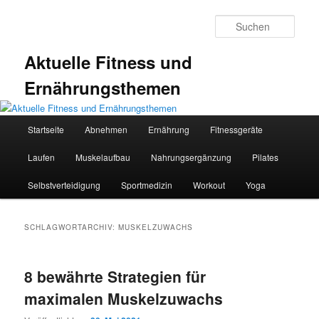
Zum
Zum
primären
sekundären
Such
Inhalt
Inhalt
springen
springen
Aktuelle Fitness und
Ernährungsthemen
Hauptmenü
Startseite
Abnehmen
Ernährung
Fitnessgeräte
Laufen
Muskelaufbau
Nahrungsergänzung
Pilates
Selbstverteidigung
Sportmedizin
Workout
Yoga
SCHLAGWORTARCHIV:
MUSKELZUWACHS
8 bewährte Strategien für
maximalen Muskelzuwachs