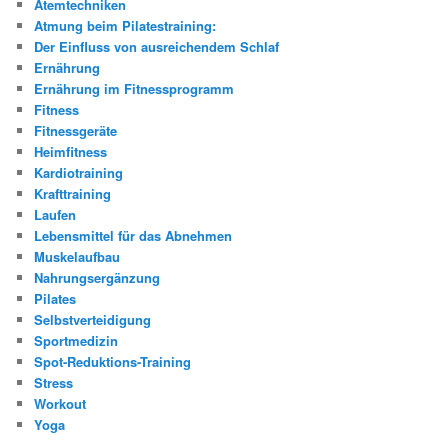
Atemtechniken
Atmung beim Pilatestraining:
Der Einfluss von ausreichendem Schlaf
Ernährung
Ernährung im Fitnessprogramm
Fitness
Fitnessgeräte
Heimfitness
Kardiotraining
Krafttraining
Laufen
Lebensmittel für das Abnehmen
Muskelaufbau
Nahrungsergänzung
Pilates
Selbstverteidigung
Sportmedizin
Spot-Reduktions-Training
Stress
Workout
Yoga