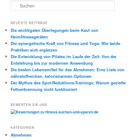
S
u
c
h
NEUESTE BEITRÄGE
e
Die wichtigsten Überlegungen beim Kauf von
n
Heimfitnessgeräten
Die synergetische Kraft von Fitness und Yoga: Wie beide
Praktiken sich ergänzen
Die Entwicklung von Pilates im Laufe der Zeit: Von der
Entstehung bis zur modernen Anwendung
Die besten Lebensmittel für das Abnehmen: Eine Liste von
nährstoffreichen, kalorienarmen Optionen
Der Mythos des Spot-Reduktions-Trainings: Warum gezielte
Fettverbrennung nicht funktioniert
BEWERTEN SIE UNS
KATEGORIEN
Abnehmen