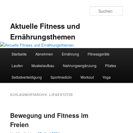
Zum
Zum
primären
sekundären
Such
Inhalt
Inhalt
springen
springen
Aktuelle Fitness und
Ernährungsthemen
Hauptmenü
Startseite
Abnehmen
Ernährung
Fitnessgeräte
Laufen
Muskelaufbau
Nahrungsergänzung
Pilates
Selbstverteidigung
Sportmedizin
Workout
Yoga
SCHLAGWORTARCHIV:
LIEGESTÜTZE
Bewegung und Fitness im
Freien