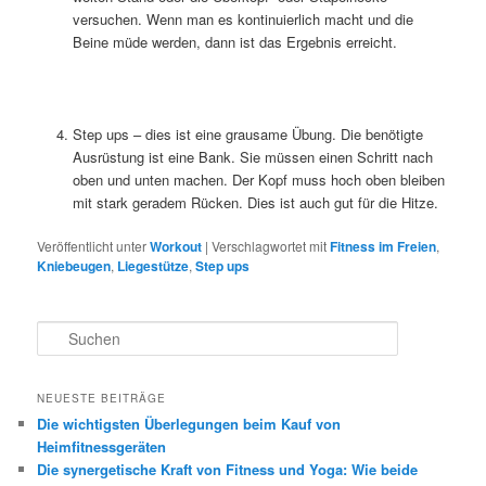
versuchen. Wenn man es kontinuierlich macht und die
Beine müde werden, dann ist das Ergebnis erreicht.
Step ups – dies ist eine grausame Übung. Die benötigte
Ausrüstung ist eine Bank. Sie müssen einen Schritt nach
oben und unten machen. Der Kopf muss hoch oben bleiben
mit stark geradem Rücken. Dies ist auch gut für die Hitze.
Veröffentlicht unter
Workout
|
Verschlagwortet mit
Fitness im Freien
,
Kniebeugen
,
Liegestütze
,
Step ups
S
u
c
h
NEUESTE BEITRÄGE
e
Die wichtigsten Überlegungen beim Kauf von
n
Heimfitnessgeräten
Die synergetische Kraft von Fitness und Yoga: Wie beide