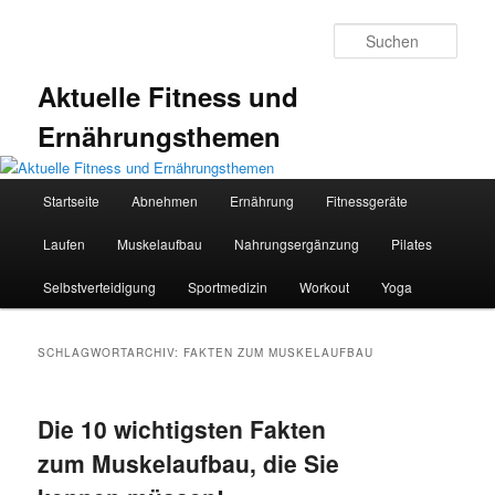
Zum
Zum
primären
sekundären
Such
Inhalt
Inhalt
springen
springen
Aktuelle Fitness und
Ernährungsthemen
Hauptmenü
Startseite
Abnehmen
Ernährung
Fitnessgeräte
Laufen
Muskelaufbau
Nahrungsergänzung
Pilates
Selbstverteidigung
Sportmedizin
Workout
Yoga
SCHLAGWORTARCHIV:
FAKTEN ZUM MUSKELAUFBAU
Die 10 wichtigsten Fakten
zum Muskelaufbau, die Sie