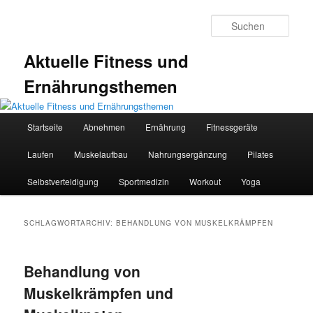
Zum
Zum
primären
sekundären
Such
Inhalt
Inhalt
springen
springen
Aktuelle Fitness und
Ernährungsthemen
Hauptmenü
Startseite
Abnehmen
Ernährung
Fitnessgeräte
Laufen
Muskelaufbau
Nahrungsergänzung
Pilates
Selbstverteidigung
Sportmedizin
Workout
Yoga
SCHLAGWORTARCHIV:
BEHANDLUNG VON MUSKELKRÄMPFEN
Behandlung von
Muskelkrämpfen und