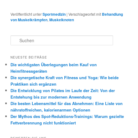
Veröffentlicht unter
Sportmedizin
|
Verschlagwortet mit
Behandlung
von Muskelkrämpfen
,
Muskelknoten
S
u
c
h
NEUESTE BEITRÄGE
e
Die wichtigsten Überlegungen beim Kauf von
n
Heimfitnessgeräten
Die synergetische Kraft von Fitness und Yoga: Wie beide
Praktiken sich ergänzen
Die Entwicklung von Pilates im Laufe der Zeit: Von der
Entstehung bis zur modernen Anwendung
Die besten Lebensmittel für das Abnehmen: Eine Liste von
nährstoffreichen, kalorienarmen Optionen
Der Mythos des Spot-Reduktions-Trainings: Warum gezielte
Fettverbrennung nicht funktioniert