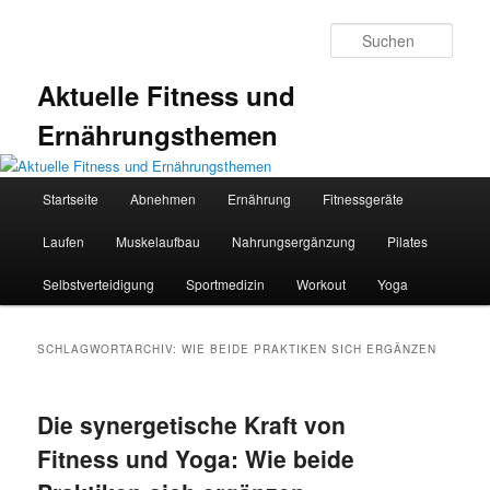
Zum
Zum
primären
sekundären
Such
Inhalt
Inhalt
springen
springen
Aktuelle Fitness und
Ernährungsthemen
Hauptmenü
Startseite
Abnehmen
Ernährung
Fitnessgeräte
Laufen
Muskelaufbau
Nahrungsergänzung
Pilates
Selbstverteidigung
Sportmedizin
Workout
Yoga
SCHLAGWORTARCHIV:
WIE BEIDE PRAKTIKEN SICH ERGÄNZEN
Die synergetische Kraft von
Fitness und Yoga: Wie beide