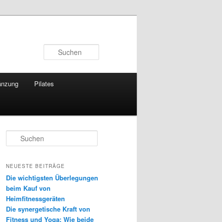
Suchen
änzung
Pilates
S
u
c
h
NEUESTE BEITRÄGE
e
Die wichtigsten Überlegungen
n
beim Kauf von
Heimfitnessgeräten
Die synergetische Kraft von
Fitness und Yoga: Wie beide