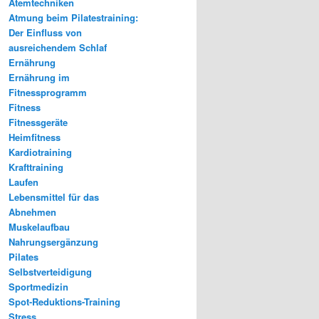
Atemtechniken
Atmung beim Pilatestraining:
Der Einfluss von
ausreichendem Schlaf
Ernährung
Ernährung im
Fitnessprogramm
Fitness
Fitnessgeräte
Heimfitness
Kardiotraining
Krafttraining
Laufen
Lebensmittel für das
Abnehmen
Muskelaufbau
Nahrungsergänzung
Pilates
Selbstverteidigung
Sportmedizin
Spot-Reduktions-Training
Stress