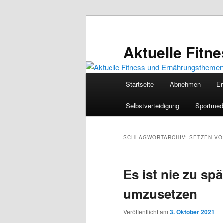
Zum
Zum
primären
sekundären
Inhalt
Inhalt
Aktuelle Fit
springen
springen
Hauptmenü
Startseite
Abnehmen
Er
Selbstverteidigung
Sportmed
SCHLAGWORTARCHIV:
SETZEN VO
Es ist nie zu spä
umzusetzen
Veröffentlicht am
3. Oktober 2021