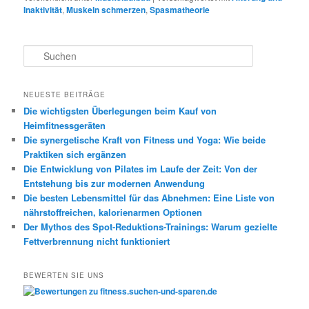
Inaktivität
,
Muskeln schmerzen
,
Spasmatheorie
S
u
c
h
NEUESTE BEITRÄGE
e
Die wichtigsten Überlegungen beim Kauf von
n
Heimfitnessgeräten
Die synergetische Kraft von Fitness und Yoga: Wie beide
Praktiken sich ergänzen
Die Entwicklung von Pilates im Laufe der Zeit: Von der
Entstehung bis zur modernen Anwendung
Die besten Lebensmittel für das Abnehmen: Eine Liste von
nährstoffreichen, kalorienarmen Optionen
Der Mythos des Spot-Reduktions-Trainings: Warum gezielte
Fettverbrennung nicht funktioniert
BEWERTEN SIE UNS