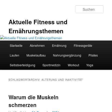
Zum
Zum
primären
sekundären
Such
Inhalt
Inhalt
springen
springen
Aktuelle Fitness und
Ernährungsthemen
Hauptmenü
Startseite
Abnehmen
Ernährung
Fitnessgeräte
Laufen
Muskelaufbau
Nahrungsergänzung
Pilates
Selbstverteidigung
Sportmedizin
Workout
Yoga
SCHLAGWORTARCHIV:
ALTERUNG UND INAKTIVITÄT
Warum die Muskeln
schmerzen