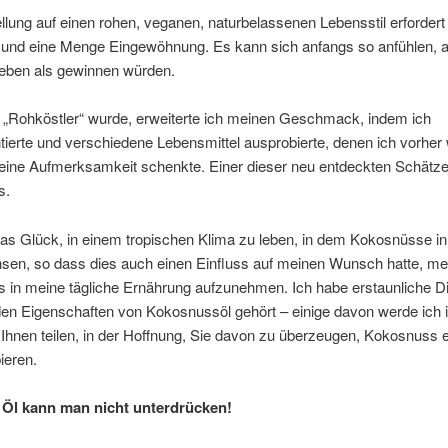
lung auf einen rohen, veganen, naturbelassenen Lebensstil erfordert
t und eine Menge Eingewöhnung. Es kann sich anfangs so anfühlen, a
eben als gewinnen würden.
n „Rohköstler“ wurde, erweiterte ich meinen Geschmack, indem ich
ierte und verschiedene Lebensmittel ausprobierte, denen ich vorher
keine Aufmerksamkeit schenkte. Einer dieser neu entdeckten Schätze
s.
as Glück, in einem tropischen Klima zu leben, in dem Kokosnüsse in
hsen, so dass dies auch einen Einfluss auf meinen Wunsch hatte, me
 in meine tägliche Ernährung aufzunehmen. Ich habe erstaunliche D
den Eigenschaften von Kokosnussöl gehört – einige davon werde ich 
t Ihnen teilen, in der Hoffnung, Sie davon zu überzeugen, Kokosnuss 
ieren.
 Öl kann man nicht unterdrücken!