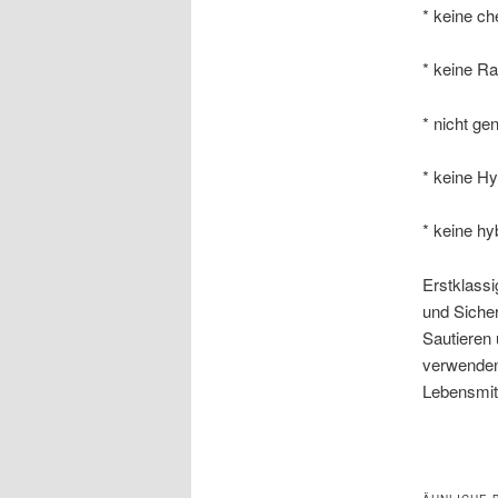
* keine c
* keine Ra
* nicht ge
* keine Hy
* keine hy
Erstklassi
und Siche
Sautieren
verwenden,
Lebensmitt