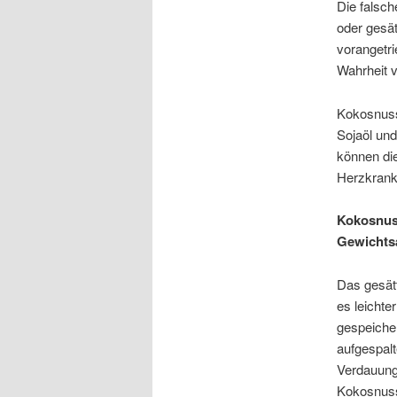
Die falsch
oder gesät
vorangetri
Wahrheit v
Kokosnussö
Sojaöl und
können die
Herzkrankh
Kokosnuss
Gewichts
Das gesätt
es leichte
gespeicher
aufgespal
Verdauungs
Kokosnuss