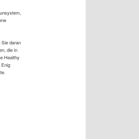
munsystem,
ene
 Sie daran
n, die in
he Healthy
. Enig
te.