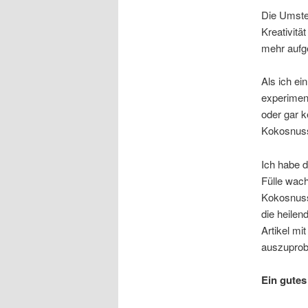
Die Umstel
Kreativitä
mehr aufg
Als ich ei
experiment
oder gar 
Kokosnus
Ich habe d
Fülle wac
Kokosnuss
die heilen
Artikel mi
auszuprob
Ein gutes