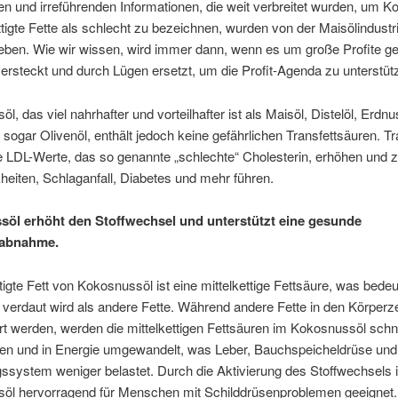
en und irreführenden Informationen, die weit verbreitet wurden, um K
tigte Fette als schlecht zu bezeichnen, wurden von der Maisölindustr
eben. Wie wir wissen, wird immer dann, wenn es um große Profite geh
ersteckt und durch Lügen ersetzt, um die Profit-Agenda zu unterstüt
l, das viel nahrhafter und vorteilhafter ist als Maisöl, Distelöl, Erdnu
 sogar Olivenöl, enthält jedoch keine gefährlichen Transfettsäuren. Tr
 LDL-Werte, das so genannte „schlechte“ Cholesterin, erhöhen und 
eiten, Schlaganfall, Diabetes und mehr führen.
öl erhöht den Stoffwechsel und unterstützt eine gesunde
abnahme.
igte Fett von Kokosnussöl ist eine mittelkettige Fettsäure, was bedeu
r verdaut wird als andere Fette. Während andere Fette in den Körperze
t werden, werden die mittelkettigen Fettsäuren im Kokosnussöl schn
ten und in Energie umgewandelt, was Leber, Bauchspeicheldrüse und
system weniger belastet. Durch die Aktivierung des Stoffwechsels i
öl hervorragend für Menschen mit Schilddrüsenproblemen geeignet.