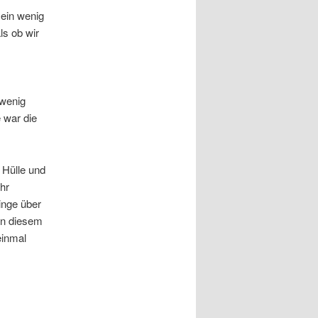
 ein wenig
ls ob wir
 wenig
 war die
 Hülle und
hr
inge über
in diesem
einmal