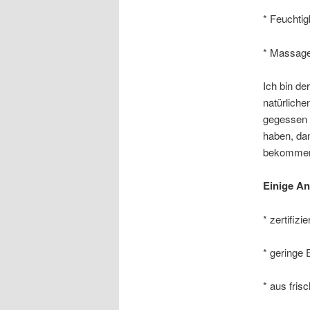
* Feuchtig
* Massage
Ich bin de
natürliche
gegessen 
haben, da
bekomme
Einige An
* zertifizie
* geringe 
* aus fris