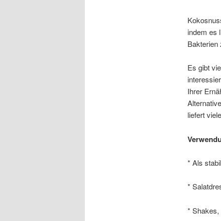
Kokosnussö
indem es l
Bakterien 
Es gibt vi
interessie
Ihrer Ernä
Alternativ
liefert vi
Verwendu
* Als stab
* Salatdre
* Shakes,