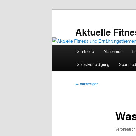
Zum
primären
Inhalt
Aktuelle Fit
springen
Hauptmenü
Startseite
Abnehmen
Er
Selbstverteidigung
Sportmed
Beitragsnavigation
←
Vorheriger
Was
Veröffentlic