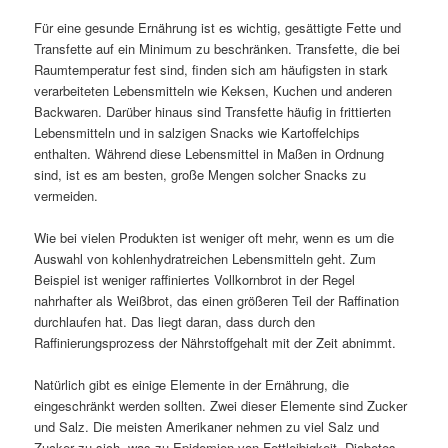
Für eine gesunde Ernährung ist es wichtig, gesättigte Fette und
Transfette auf ein Minimum zu beschränken. Transfette, die bei
Raumtemperatur fest sind, finden sich am häufigsten in stark
verarbeiteten Lebensmitteln wie Keksen, Kuchen und anderen
Backwaren. Darüber hinaus sind Transfette häufig in frittierten
Lebensmitteln und in salzigen Snacks wie Kartoffelchips
enthalten. Während diese Lebensmittel in Maßen in Ordnung
sind, ist es am besten, große Mengen solcher Snacks zu
vermeiden.
Wie bei vielen Produkten ist weniger oft mehr, wenn es um die
Auswahl von kohlenhydratreichen Lebensmitteln geht. Zum
Beispiel ist weniger raffiniertes Vollkornbrot in der Regel
nahrhafter als Weißbrot, das einen größeren Teil der Raffination
durchlaufen hat. Das liegt daran, dass durch den
Raffinierungsprozess der Nährstoffgehalt mit der Zeit abnimmt.
Natürlich gibt es einige Elemente in der Ernährung, die
eingeschränkt werden sollten. Zwei dieser Elemente sind Zucker
und Salz. Die meisten Amerikaner nehmen zu viel Salz und
Zucker zu sich, was zu Epidemien von Fettleibigkeit, Diabetes,