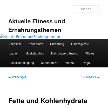
Zum
primären
Such
Inhalt
springen
Aktuelle Fitness und
Ernährungsthemen
Hauptmenü
Startseite
Abnehmen
Ernährung
Fitnessgeräte
Laufen
Muskelaufbau
Nahrungsergänzung
Pilates
Selbstverteidigung
Sportmedizin
Workout
Yoga
Beitragsnavigation
←
Vorheriger
Nächster
→
Fette und Kohlenhydrate