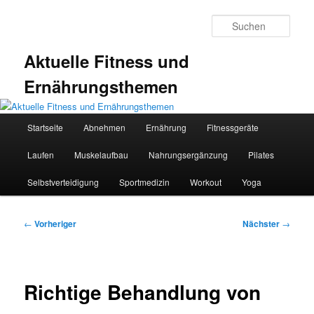
Zum
primären
Such
Inhalt
springen
Aktuelle Fitness und
Ernährungsthemen
Hauptmenü
Startseite
Abnehmen
Ernährung
Fitnessgeräte
Laufen
Muskelaufbau
Nahrungsergänzung
Pilates
Selbstverteidigung
Sportmedizin
Workout
Yoga
Beitragsnavigation
←
Vorheriger
Nächster
→
Richtige Behandlung von