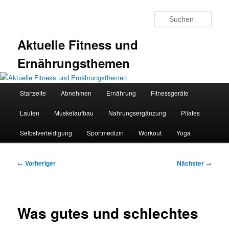
Zum
primären
Such
Inhalt
springen
Aktuelle Fitness und
Ernährungsthemen
Hauptmenü
Startseite
Abnehmen
Ernährung
Fitnessgeräte
Laufen
Muskelaufbau
Nahrungsergänzung
Pilates
Selbstverteidigung
Sportmedizin
Workout
Yoga
Beitragsnavigation
←
Vorheriger
Nächster
→
Was gutes und schlechtes