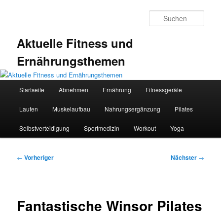
Zum
primären
Such
Inhalt
springen
Aktuelle Fitness und
Ernährungsthemen
Hauptmenü
Startseite
Abnehmen
Ernährung
Fitnessgeräte
Laufen
Muskelaufbau
Nahrungsergänzung
Pilates
Selbstverteidigung
Sportmedizin
Workout
Yoga
Beitragsnavigation
←
Vorheriger
Nächster
→
Fantastische Winsor Pilates