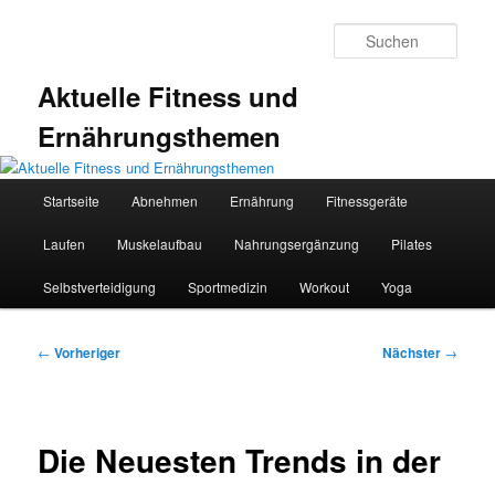
Zum
primären
Such
Inhalt
springen
Aktuelle Fitness und
Ernährungsthemen
Hauptmenü
Startseite
Abnehmen
Ernährung
Fitnessgeräte
Laufen
Muskelaufbau
Nahrungsergänzung
Pilates
Selbstverteidigung
Sportmedizin
Workout
Yoga
Beitragsnavigation
←
Vorheriger
Nächster
→
Die Neuesten Trends in der