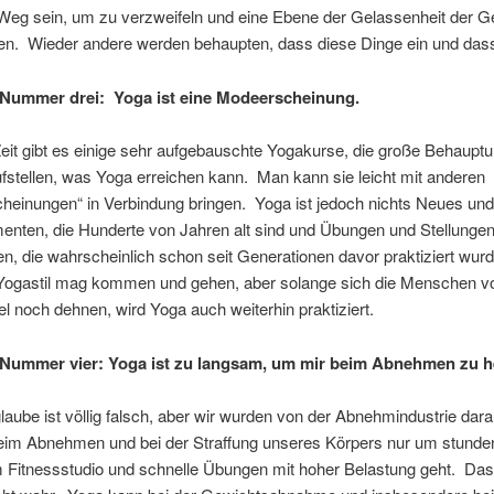
r Weg sein, um zu verzweifeln und eine Ebene der Gelassenheit der 
hen. Wieder andere werden behaupten, dass diese Dinge ein und dass
 Nummer drei: Yoga ist eine Modeerscheinung.
 Zeit gibt es einige sehr aufgebauschte Yogakurse, die große Behaupt
fstellen, was Yoga erreichen kann. Man kann sie leicht mit anderen
einungen“ in Verbindung bringen. Yoga ist jedoch nichts Neues und
enten, die Hunderte von Jahren alt sind und Übungen und Stellunge
n, die wahrscheinlich schon seit Generationen davor praktiziert wur
 Yogastil mag kommen und gehen, aber solange sich die Menschen v
el noch dehnen, wird Yoga auch weiterhin praktiziert.
 Nummer vier: Yoga ist zu langsam, um mir beim Abnehmen zu he
glaube ist völlig falsch, aber wir wurden von der Abnehmindustrie darauf
eim Abnehmen und bei der Straffung unseres Körpers nur um stunde
m Fitnessstudio und schnelle Übungen mit hoher Belastung geht. Das 