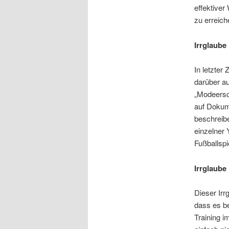
effektive
zu erreic
Irrglaube
In letzter
darüber au
„Modeersch
auf Dokum
beschreibe
einzelner
Fußballspi
Irrglaube
Dieser Irr
dass es b
Training i