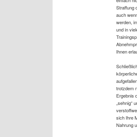
einfach n
Straffung 
auch wenn
werden, i
und in vie
Trainings
Abnehmpro
Ihnen erla
Schließli
körperlich
aufgefall
trotzdem n
Ergebnis 
„sehnig“ u
verstoffwe
sich Ihre 
Nahrung un