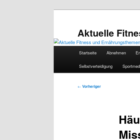
Zum
primären
Inhalt
Aktuelle Fit
springen
Hauptmenü
Startseite
Abnehmen
Er
Selbstverteidigung
Sportmed
Beitragsnavigation
←
Vorheriger
Häu
Mis