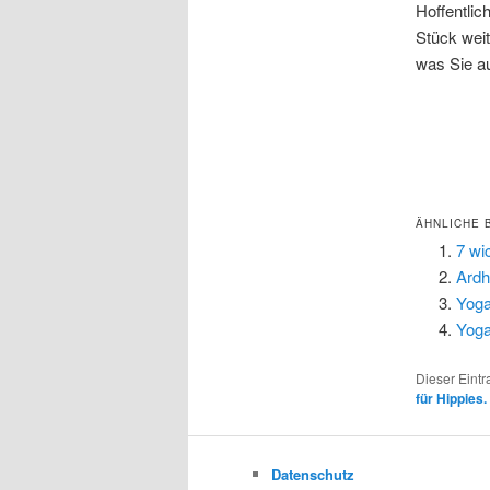
Hoffentlic
Stück wei
was Sie a
ÄHNLICHE 
7 wi
Ardh
Yoga
Yoga
Dieser Eint
für Hippies.
Datenschutz