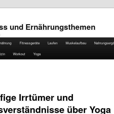
ness und Ernährungsthemen
nährung
Fitnessgeräte
Laufen
Muskelaufbau
Nahrungserg
izin
Workout
Yoga
fige Irrtümer und
sverständnisse über Yoga