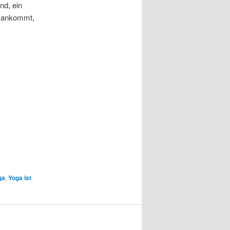
nd, ein
f ankommt,
ga
,
Yoga ist