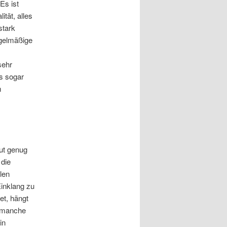
Es ist
tät, alles
stark
egelmäßige
sehr
s sogar
m
gut genug
 die
len
Einklang zu
et, hängt
r manche
in