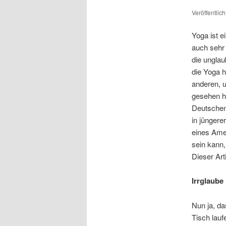
Veröffentlic
Yoga ist e
auch sehr 
die unglau
die Yoga h
anderen, 
gesehen h
Deutschen 
in jüngere
eines Amer
sein kann
Dieser Art
Irrglaube
Nun ja, d
Tisch lau