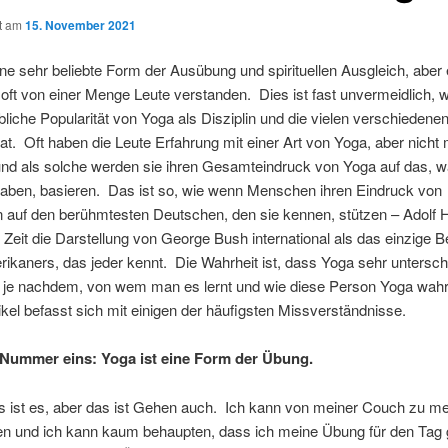
ht am
15. November 2021
ine sehr beliebte Form der Ausübung und spirituellen Ausgleich, aber 
oft von einer Menge Leute verstanden. Dies ist fast unvermeidlich,
bliche Popularität von Yoga als Disziplin und die vielen verschiedene
at. Oft haben die Leute Erfahrung mit einer Art von Yoga, aber nicht m
und als solche werden sie ihren Gesamteindruck von Yoga auf das, w
aben, basieren. Das ist so, wie wenn Menschen ihren Eindruck von
auf den berühmtesten Deutschen, den sie kennen, stützen – Adolf Hi
r Zeit die Darstellung von George Bush international als das einzige Be
ikaners, das jeder kennt. Die Wahrheit ist, dass Yoga sehr untersch
, je nachdem, von wem man es lernt und wie diese Person Yoga wa
ikel befasst sich mit einigen der häufigsten Missverständnisse.
 Nummer eins: Yoga ist eine Form der Übung.
as ist es, aber das ist Gehen auch. Ich kann von meiner Couch zu m
fen und ich kann kaum behaupten, dass ich meine Übung für den Tag