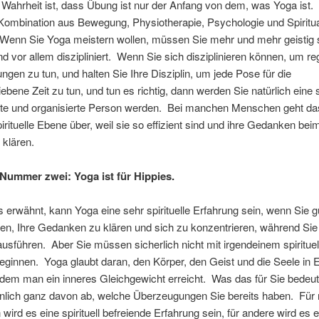
Wahrheit ist, dass Übung ist nur der Anfang von dem, was Yoga ist. 
Kombination aus Bewegung, Physiotherapie, Psychologie und Spirituali
 Wenn Sie Yoga meistern wollen, müssen Sie mehr und mehr geistig 
d vor allem diszipliniert. Wenn Sie sich disziplinieren können, um r
ngen zu tun, und halten Sie Ihre Disziplin, um jede Pose für die
ebene Zeit zu tun, und tun es richtig, dann werden Sie natürlich eine 
ierte und organisierte Person werden. Bei manchen Menschen geht da
pirituelle Ebene über, weil sie so effizient sind und ihre Gedanken bei
 klären.
 Nummer zwei: Yoga ist für Hippies.
s erwähnt, kann Yoga eine sehr spirituelle Erfahrung sein, wenn Sie 
en, Ihre Gedanken zu klären und sich zu konzentrieren, während Sie
sführen. Aber Sie müssen sicherlich nicht mit irgendeinem spirituel
ginnen. Yoga glaubt daran, den Körper, den Geist und die Seele in 
ndem man ein inneres Gleichgewicht erreicht. Was das für Sie bedeut
nlich ganz davon ab, welche Überzeugungen Sie bereits haben. Fü
ird es eine spirituell befreiende Erfahrung sein, für andere wird es e