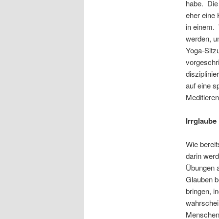
habe. Die 
eher eine 
in einem.
werden, un
Yoga-Sitzu
vorgeschri
disziplin
auf eine s
Meditieren
Irrglaube
Wie bereit
darin werd
Übungen au
Glauben be
bringen, i
wahrschei
Menschen w