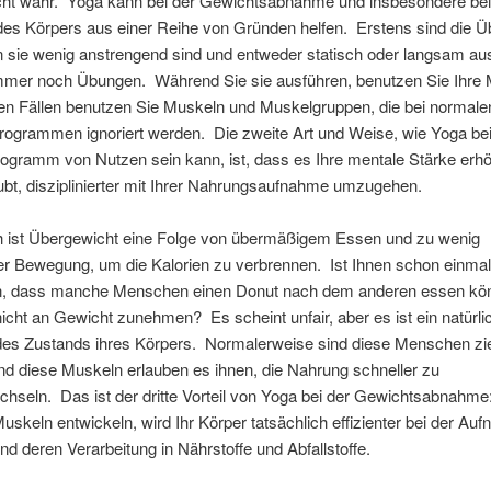
icht wahr. Yoga kann bei der Gewichtsabnahme und insbesondere bei
des Körpers aus einer Reihe von Gründen helfen. Erstens sind die 
 sie wenig anstrengend sind und entweder statisch oder langsam au
mmer noch Übungen. Während Sie sie ausführen, benutzen Sie Ihre 
len Fällen benutzen Sie Muskeln und Muskelgruppen, die bei normale
programmen ignoriert werden. Die zweite Art und Weise, wie Yoga be
gramm von Nutzen sein kann, ist, dass es Ihre mentale Stärke erhö
ubt, disziplinierter mit Ihrer Nahrungsaufnahme umzugehen.
ch ist Übergewicht eine Folge von übermäßigem Essen und zu wenig
er Bewegung, um die Kalorien zu verbrennen. Ist Ihnen schon einmal
en, dass manche Menschen einen Donut nach dem anderen essen kö
icht an Gewicht zunehmen? Es scheint unfair, aber es ist ein natürli
des Zustands ihres Körpers. Normalerweise sind diese Menschen zi
nd diese Muskeln erlauben es ihnen, die Nahrung schneller zu
chseln. Das ist der dritte Vorteil von Yoga bei der Gewichtsabnahm
Muskeln entwickeln, wird Ihr Körper tatsächlich effizienter bei der A
d deren Verarbeitung in Nährstoffe und Abfallstoffe.