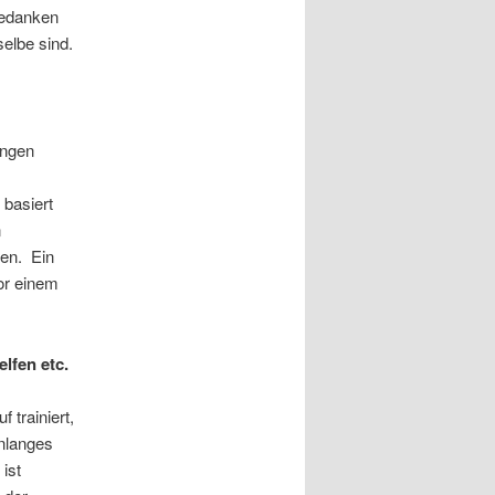
Gedanken
elbe sind.
ungen
 basiert
n
den. Ein
or einem
lfen etc.
 trainiert,
nlanges
ist