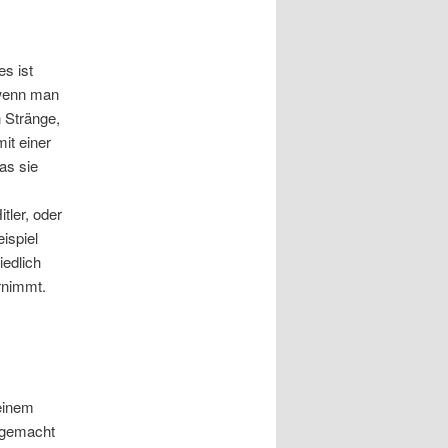
es ist
 wenn man
n Stränge,
it einer
as sie
tler, oder
ispiel
iedlich
hrnimmt.
einem
 gemacht