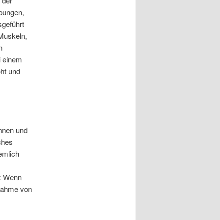
 der
Übungen,
sgeführt
Muskeln,
n
i einem
ht und
nnen und
ches
emlich
e: Wenn
ufnahme von