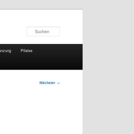
Suchen
änzung
Pilates
Nächster
→