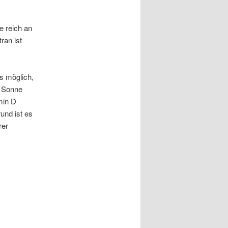
e reich an
ran ist
s möglich,
l Sonne
min D
und ist es
rer