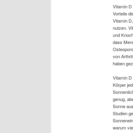
Vitamin D 
Vorteile d
Vitamin D,
nutzen. Vi
und Knoche
dass Mens
Osteoporo
von Arthr
haben gez
Vitamin D 
Körper je
Sonnenlic
genug, ab
Sonne aus
Studien ge
Sonneneins
warum vie