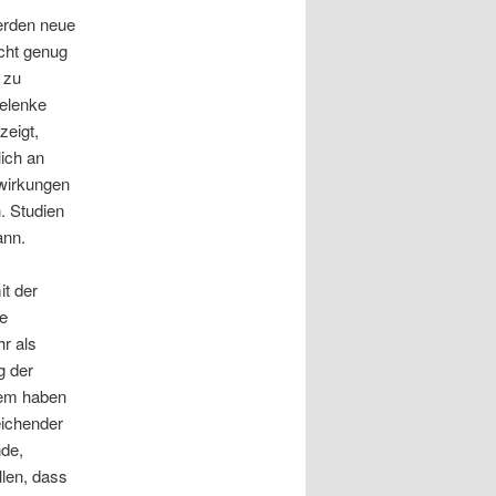
werden neue
icht genug
 zu
Gelenke
zeigt,
ich an
wirkungen
. Studien
ann.
it der
e
r als
g der
dem haben
eichender
nde,
len, dass