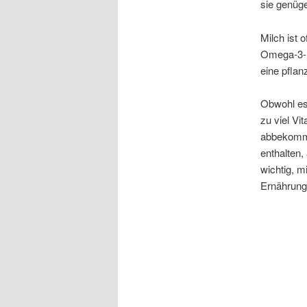
sie genüg
Milch ist 
Omega-3-F
eine pflan
Obwohl es 
zu viel Vi
abbekommt
enthalten,
wichtig, m
Ernährung