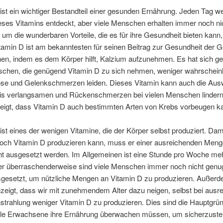
ist ein wichtiger Bestandteil einer gesunden Ernährung. Jeden Tag 
ieses Vitamins entdeckt, aber viele Menschen erhalten immer noch n
 um die wunderbaren Vorteile, die es für ihre Gesundheit bieten kann,
tamin D ist am bekanntesten für seinen Beitrag zur Gesundheit der 
n, indem es dem Körper hilft, Kalzium aufzunehmen. Es hat sich ge
chen, die genügend Vitamin D zu sich nehmen, weniger wahrscheinl
se und Gelenkschmerzen leiden. Dieses Vitamin kann auch die Aus
itis verlangsamen und Rückenschmerzen bei vielen Menschen lindern
eigt, dass Vitamin D auch bestimmten Arten von Krebs vorbeugen k
ist eines der wenigen Vitamine, die der Körper selbst produziert. Dam
doch Vitamin D produzieren kann, muss er einer ausreichenden Meng
ht ausgesetzt werden. Im Allgemeinen ist eine Stunde pro Woche meh
er überraschenderweise sind viele Menschen immer noch nicht genu
gesetzt, um nützliche Mengen an Vitamin D zu produzieren. Außer
zeigt, dass wir mit zunehmendem Alter dazu neigen, selbst bei ausr
trahlung weniger Vitamin D zu produzieren. Dies sind die Hauptgrü
le Erwachsene ihre Ernährung überwachen müssen, um sicherzustel