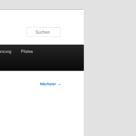
Suchen
änzung
Pilates
Nächster
→