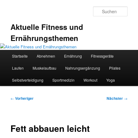
Zum
primären
Such
Inhalt
springen
Aktuelle Fitness und
Ernährungsthemen
Hauptmenü
Startseite
Abnehmen
Ernährung
Fitnessgeräte
Laufen
Muskelaufbau
Nahrungsergänzung
Pilates
Selbstverteidigung
Sportmedizin
Workout
Yoga
Beitragsnavigation
←
Vorheriger
Nächster
→
Fett abbauen leicht